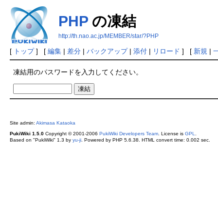
PHP
の凍結
http://th.nao.ac.jp/MEMBER/star/?PHP
[
トップ
] [
編集
|
差分
|
バックアップ
|
添付
|
リロード
] [
新規
|
凍結用のパスワードを入力してください。
Site admin:
Akimasa Kataoka
PukiWiki 1.5.0
Copyright © 2001-2006
PukiWiki Developers Team
. License is
GPL
.
Based on "PukiWiki" 1.3 by
yu-ji
. Powered by PHP 5.6.38. HTML convert time: 0.002 sec.