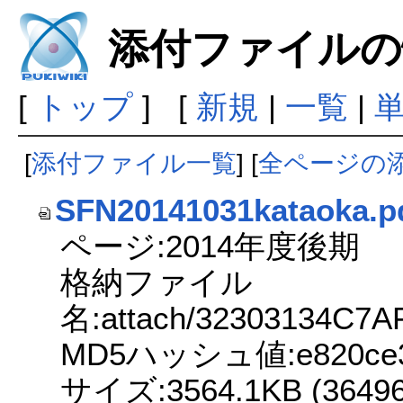
添付ファイルの
[
トップ
] [
新規
|
一覧
|
[
添付ファイル一覧
] [
全ページの
SFN20141031kataoka.p
ページ:2014年度後期
格納ファイル
名:attach/32303134C7
MD5ハッシュ値:e820ce31d
サイズ:3564.1KB (364966