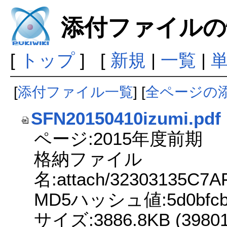
添付ファイルの
[
トップ
] [
新規
|
一覧
|
[
添付ファイル一覧
] [
全ページの
SFN20150410izumi.pdf
ページ:2015年度前期
格納ファイル
名:attach/32303135C7
MD5ハッシュ値:5d0bfcb2f
サイズ:3886.8KB (398013