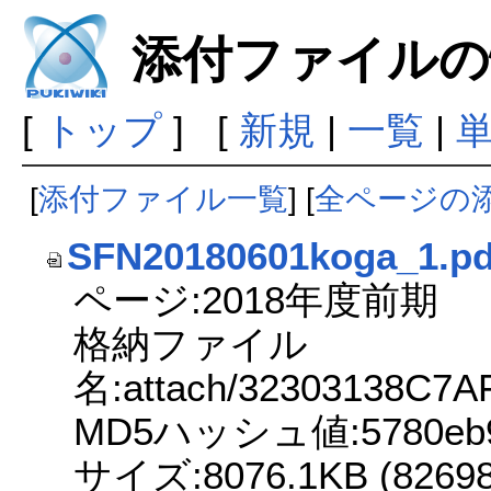
添付ファイルの
[
トップ
] [
新規
|
一覧
|
[
添付ファイル一覧
] [
全ページの
SFN20180601koga_1.pd
ページ:2018年度前期
格納ファイル
名:attach/32303138C7
MD5ハッシュ値:5780eb9aa
サイズ:8076.1KB (826987