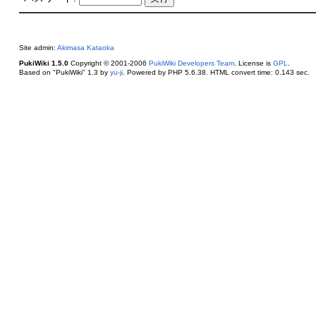
Site admin:
Akimasa Kataoka
PukiWiki 1.5.0
Copyright © 2001-2006
PukiWiki Developers Team
. License is
GPL
.
Based on "PukiWiki" 1.3 by
yu-ji
. Powered by PHP 5.6.38. HTML convert time: 0.143 sec.