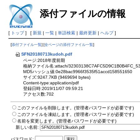
添付ファイルの情報
[
トップ
] [
新規
|
一覧
|
単語検索
|
最終更新
|
ヘルプ
]
[
添付ファイル一覧
] [
全ページの添付ファイル一覧
]
SFN20180713kudoh.pdf
ページ:2018年度前期
格納ファイル名:attach/32303138C7AFC5D9C1B0B4FC_534
MD5ハッシュ値:0e28bac9966f3535f51accd158551650
サイズ:9247.7KB (9469694 bytes)
Content-type:application/pdf
登録日時:2019/11/07 09:59:21
アクセス数:702
このファイルを削除します。(管理者パスワードが必要です)
このファイルを凍結します。(管理者パスワードが必要です)
名前を変更します。(管理者パスワードが必要です)
新しい名前:
パスワード: