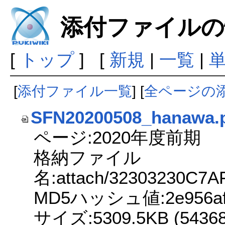
添付ファイルの
[
トップ
] [
新規
|
一覧
|
[
添付ファイル一覧
] [
全ページの
SFN20200508_hanawa.
ページ:2020年度前期
格納ファイル
名:attach/32303230C7
MD5ハッシュ値:2e956afb2
サイズ:5309.5KB (543688