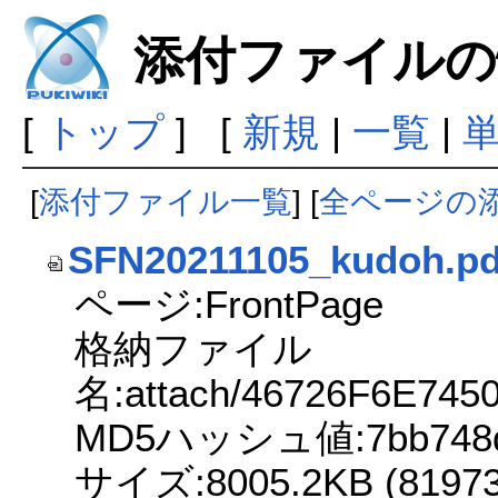
添付ファイルの
[
トップ
] [
新規
|
一覧
|
[
添付ファイル一覧
] [
全ページの
SFN20211105_kudoh.pd
ページ:FrontPage
格納ファイル
名:attach/46726F6E745
MD5ハッシュ値:7bb748daf
サイズ:8005.2KB (819736