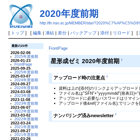
2020年度前期
http://th.nao.ac.jp/MEMBER/star/?2020%C7%AF%C5
[
トップ
] [
編集
|
凍結
|
差分
|
バックアップ
|
添付
|
リロード
] [
最新の20件
FrontPage
2026-02-06
2025年度後期
星形成ゼミ 2020年度前期
†
2026-01-23
FrontPage
2025-09-25
2025年度前期
2025-03-07
†
アップロード時の注意点
2024年度後期
2024-09-27
2024年度前期
資料は上の[添付]のリンクよりアップロード
2024-03-08
ファイル名は"SFN"+"yyyymmdd"(発表日)+
2023年度後期
アップロードに必要なパスワードはリマイン
2023-11-08
アップロード後&ref(ファイル名);でリンク
2023年度前期
2023-06-07
2022年度前期
†
ナンバリング済みnewsletter
2023-03-02
2022年度後期
2022-03-24
2021年度後期
2021-09-27
2021年度前期
2021-03-26