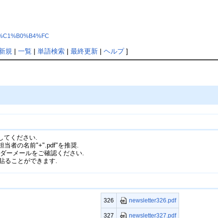
%D9%C1%B0%B4%FC
新規
|
一覧
|
単語検索
|
最終更新
|
ヘルプ
]
してください.
"担当者の名前"+".pdf"を推奨.
ダーメールをご確認ください.
を貼ることができます.
newsletter326.pdf
326
newsletter327.pdf
327