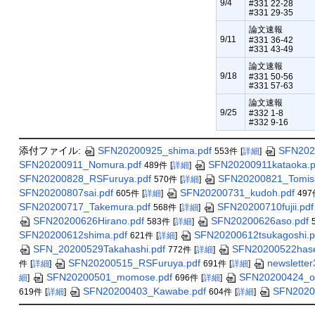
9/4
#331 22-28
#331 29-35
論文速報
9/11
#331 36-42
#331 43-49
論文速報
9/18
#331 50-56
#331 57-63
論文速報
9/25
#332 1-8
#332 9-16
添付ファイル:
SFN20200925_shima.pdf
SFN202
553件
[
詳細
]
SFN20200911_Nomura.pdf
SFN20200911kataoka.p
489件
[
詳細
]
SFN20200828_RSFuruya.pdf
SFN20200821_Tomisa
570件
[
詳細
]
SFN20200807sai.pdf
SFN20200731_kudoh.pdf
605件
[
詳細
]
497
SFN20200717_Takemura.pdf
SFN20200710fujii.pdf
568件
[
詳細
]
SFN20200626Hirano.pdf
SFN20200626aso.pdf
583件
[
詳細
]
SFN20200612shima.pdf
SFN20200612tsukagoshi.p
621件
[
詳細
]
SFN_20200529Takahashi.pdf
SFN20200522hase
772件
[
詳細
]
SFN20200515_RSFuruya.pdf
newsletter
件
[
詳細
]
691件
[
詳細
]
SFN20200501_momose.pdf
SFN20200424_oh
細
]
696件
[
詳細
]
SFN20200403_Kawabe.pdf
SFN2020
619件
[
詳細
]
604件
[
詳細
]