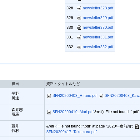
newsletter328.pdf
328
newsletter329.pdf
329
newsletter330.pdf
330
newsletter331.pdf
331
newsletter332.pdf
332
担当
資料・タイトルなど
平野
SFN20200403_Hirano.pdf
SFN20200403_Kawa
川邊
森昇志
SFN20200410_Mori.pdf
&ref(): File not found: ".
辰馬
藤井
&ref(): File not found: ".pdf" at page "2020年度前期";
竹村
SFN20200417_Takemura.pdf