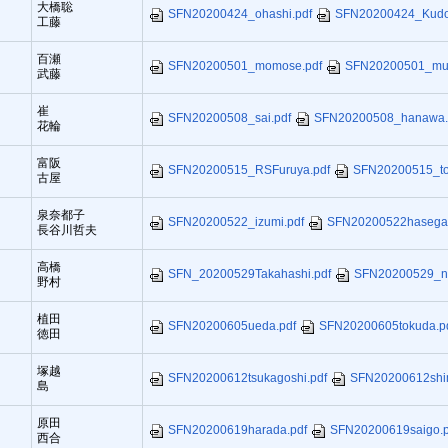
大橋聡
SFN20200424_ohashi.pdf
SFN20200424_Kudo
工藤
百瀬
SFN20200501_momose.pdf
SFN20200501_mut
武藤
崔
SFN20200508_sai.pdf
SFN20200508_hanawa.
花輪
富阪
SFN20200515_RSFuruya.pdf
SFN20200515_to
古屋
泉奈都子
SFN20200522_izumi.pdf
SFN20200522hasegaw
長谷川哲夫
高橋
SFN_20200529Takahashi.pdf
SFN20200529_n
野村
植田
SFN20200605ueda.pdf
SFN20200605tokuda.p
徳田
塚越
SFN20200612tsukagoshi.pdf
SFN20200612shi
島
原田
SFN20200619harada.pdf
SFN20200619saigo.p
西合